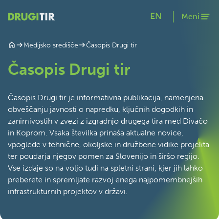
EN
Meni
Časopis Drugi tir
Medijsko središče
Časopis Drugi tir
Časopis Drugi tir je informativna publikacija, namenjena
obveščanju javnosti o napredku, ključnih dogodkih in
zanimivostih v zvezi z izgradnjo drugega tira med Divačo
in Koprom. Vsaka številka prinaša aktualne novice,
vpoglede v tehnične, okoljske in družbene vidike projekta
ter poudarja njegov pomen za Slovenijo in širšo regijo.
Vse izdaje so na voljo tudi na spletni strani, kjer jih lahko
preberete in spremljate razvoj enega najpomembnejših
infrastrukturnih projektov v državi.