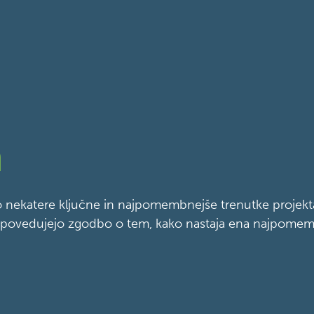
a
ajo nekatere ključne in najpomembnejše trenutke projekta
i pripovedujejo zgodbo o tem, kako nastaja ena najpomem