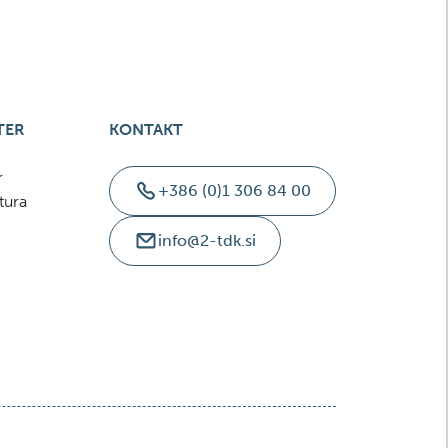
TER
KONTAKT
r
+386 (0)1 306 84 00
tura
info@2-tdk.si