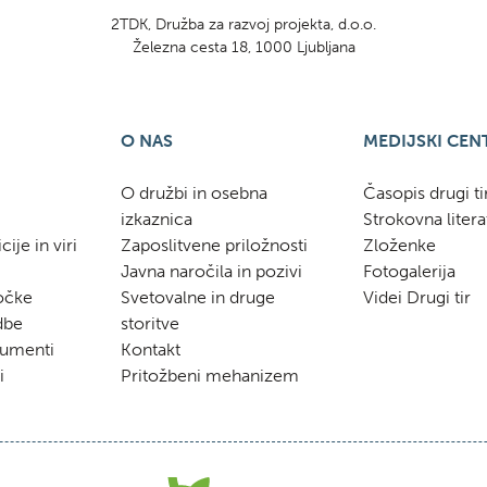
2TDK, Družba za razvoj projekta, d.o.o.
Železna cesta 18, 1000 Ljubljana
O NAS
MEDIJSKI CEN
O družbi in osebna
Časopis drugi ti
izkaznica
Strokovna litera
ije in viri
Zaposlitvene priložnosti
Zloženke
Javna naročila in pozivi
Fotogalerija
točke
Svetovalne in druge
Videi Drugi tir
dbe
storitve
umenti
Kontakt
i
Pritožbeni mehanizem