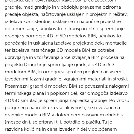
gradnje, med gradnjo in v obdobju prevzema oziroma
predaje objekta, načrtovanje usklajenih projektnih rešitev,
izdelava konsistentne, usklajene in natančne projektne
dokumentacije, učinkovito in transparentno spremljanje
gradnje s pomočjo 4D in 5D modelov BIM, učinkovito
poročanje in usklajena izdelava projektne dokumentacije
ter izdelava natančnega 6D modela BIM za potrebe
upravljanja in vzdrževanja.Srce izvajanja BIM procesa na
projektu Drugi tir je spremljanje gradnje s 4D in 5D
modelom BIM, ki omogoča sproten pregled nad vsemi
izvedenimi fazami gradnje, vgrajenimi materiali in stroški.
Posamezni gradniki modelov BIM so povezani z nalogami
terminskega plana in popisom del, kar omogoča izdelavo
4D/5D simulacije spremljanja napredka gradnje. Po vnosu
potrjenega napredka za vse aktivnosti, ki so vezane na
gradnike modela BIM v določenem časovnem obdobju
(mesec dni), se pripravi t. i. potrdilo o plačilu. Tu je
razvidna količina in cena izvedenih del v določenem