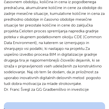
časovnem obdobju, količina in cena iz pogodbenega
predračuna, akumulirane količine in cene za obdobje do
zadnje mesečne situacije, kumulativne količine in cena za
predhodno obdobje in časovno obdobje mesečne
situacije ter preostale količine in cene do zaključka
projekta.Celoten proces spremljanja napredka gradnje
poteka v skupnem podatkovnem okolju CDE (Common
Data Environment), na katerem se izmenjujejo in
shranjujejo vsi podatki, ki nastajajo na projektu.Za
uspešno izvedbo procesa BIM in digitalizacije gradnje
drugega tira je najpomembnejši človeški dejavnik, ki se
izraža v pripravljenosti vseh udeleženih za konstruktivno
sodelovanje. Naj ob tem še dodam, da je priložnost za
uporabo inovativnih digitalnih delovnih metod pogosto
tudi dobra motivacija za mlade strokovnjake.
Dr. Franc Švegl za GG Gradbeništvo in investicije