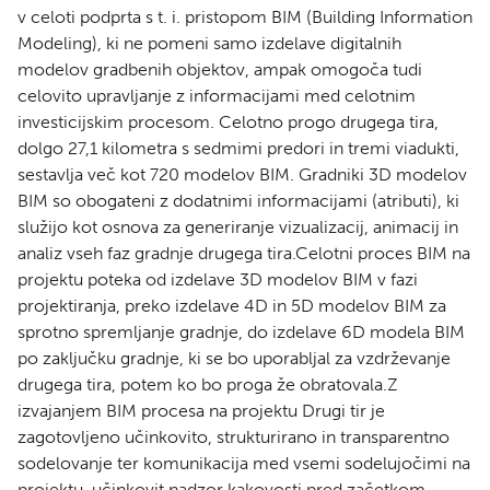
v celoti podprta s t. i. pristopom BIM (Building Information
Modeling), ki ne pomeni samo izdelave digitalnih
modelov gradbenih objektov, ampak omogoča tudi
celovito upravljanje z informacijami med celotnim
investicijskim procesom. Celotno progo drugega tira,
dolgo 27,1 kilometra s sedmimi predori in tremi viadukti,
sestavlja več kot 720 modelov BIM. Gradniki 3D modelov
BIM so obogateni z dodatnimi informacijami (atributi), ki
služijo kot osnova za generiranje vizualizacij, animacij in
analiz vseh faz gradnje drugega tira.Celotni proces BIM na
projektu poteka od izdelave 3D modelov BIM v fazi
projektiranja, preko izdelave 4D in 5D modelov BIM za
sprotno spremljanje gradnje, do izdelave 6D modela BIM
po zaključku gradnje, ki se bo uporabljal za vzdrževanje
drugega tira, potem ko bo proga že obratovala.Z
izvajanjem BIM procesa na projektu Drugi tir je
zagotovljeno učinkovito, strukturirano in transparentno
sodelovanje ter komunikacija med vsemi sodelujočimi na
projektu, učinkovit nadzor kakovosti pred začetkom