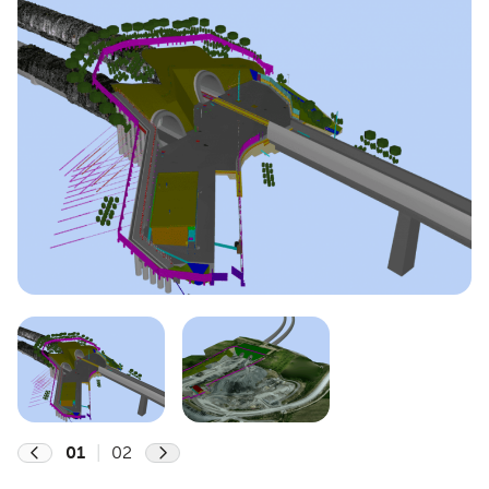
01
|
02
Previous
Next