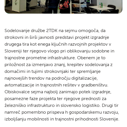
Sodelovanje družbe 2TDK na sejmu omogoča, da
strokovni in širši javnosti predstavi projekt izgradnje
drugega tira kot enega ključnih razvojnih projektov v
Sloveniji ter njegovo vlogo pri oblikovanju sodobne in
trajnostne prometne infrastrukture. Obenem je to
priložnost za izmenjavo znanj, krepitev sodelovanja z
domačimi in tujimi strokovnjaki ter spremljanje
najnovejših trendov na področju digitalizacije,
avtomatizacije in trajnostnih rešitev v gradbeništvu.
Obiskovalce sejma najbolj zanimajo potek izgradnje,
posamezne faze projekta ter njegove prednosti za
železniško infrastrukturo in slovensko logistiko. Drugi tir
namreč pomembno prispeva h gospodarskemu razvoju,
izboljšanju mobilnosti in trajnostni prihodnosti Slovenije.