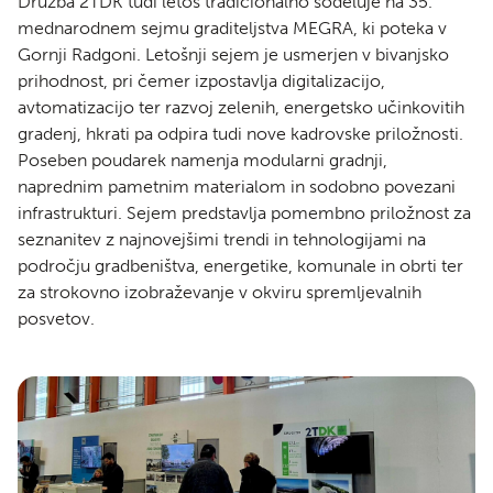
Družba 2TDK tudi letos tradicionalno sodeluje na 35.
mednarodnem sejmu graditeljstva MEGRA, ki poteka v
Gornji Radgoni. Letošnji sejem je usmerjen v bivanjsko
prihodnost, pri čemer izpostavlja digitalizacijo,
avtomatizacijo ter razvoj zelenih, energetsko učinkovitih
gradenj, hkrati pa odpira tudi nove kadrovske priložnosti.
Poseben poudarek namenja modularni gradnji,
naprednim pametnim materialom in sodobno povezani
infrastrukturi. Sejem predstavlja pomembno priložnost za
seznanitev z najnovejšimi trendi in tehnologijami na
področju gradbeništva, energetike, komunale in obrti ter
za strokovno izobraževanje v okviru spremljevalnih
posvetov.