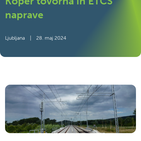
Koper tovorna in ETCS
naprave
Ljubljana
|
28. maj 2024