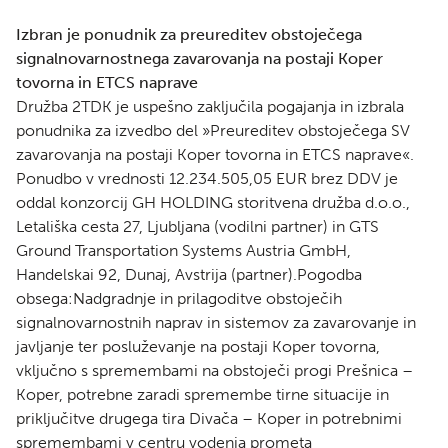
Izbran je ponudnik za preureditev obstoječega
signalnovarnostnega zavarovanja na postaji Koper
tovorna in ETCS naprave
Družba 2TDK je uspešno zaključila pogajanja in izbrala
ponudnika za izvedbo del »Preureditev obstoječega SV
zavarovanja na postaji Koper tovorna in ETCS naprave«.
Ponudbo v vrednosti 12.234.505,05 EUR brez DDV je
oddal konzorcij GH HOLDING storitvena družba d.o.o.,
Letališka cesta 27, Ljubljana (vodilni partner) in GTS
Ground Transportation Systems Austria GmbH,
Handelskai 92, Dunaj, Avstrija (partner).Pogodba
obsega:Nadgradnje in prilagoditve obstoječih
signalnovarnostnih naprav in sistemov za zavarovanje in
javljanje ter posluževanje na postaji Koper tovorna,
vključno s spremembami na obstoječi progi Prešnica –
Koper, potrebne zaradi spremembe tirne situacije in
priključitve drugega tira Divača – Koper in potrebnimi
spremembami v centru vodenja prometa