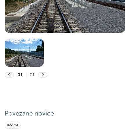
01
|
01
Previous
Next
Povezane novice
RAZPISI